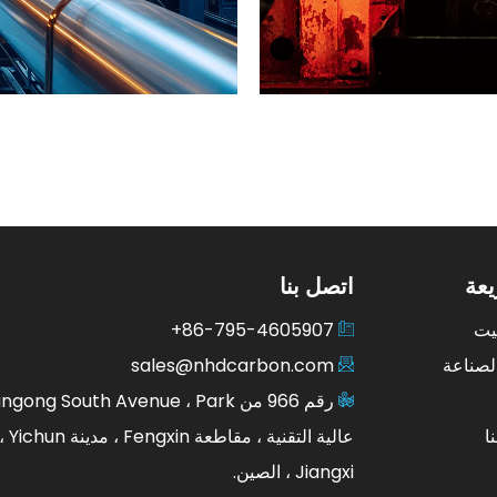
عة
اتصل بنا
يت
86-795-4605907+
لصناعة
sales@nhdcarbon.com
ا
عالية ا
Jiangxi ، الصين.