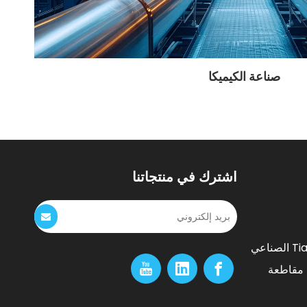
صناعة الكيميكا
اشترك في منتجاتنا
رقم 966 من Tiangong South Avenue ، Park الصناعي
لتقنية ، مقاطعة Fengxin ، مدينة Yichun ، مقاطعة