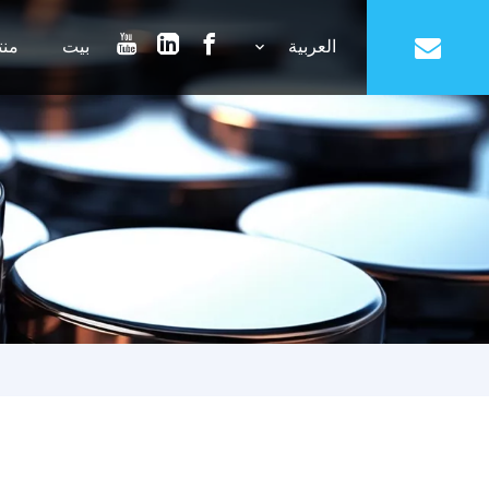
العربية
بيت
منت